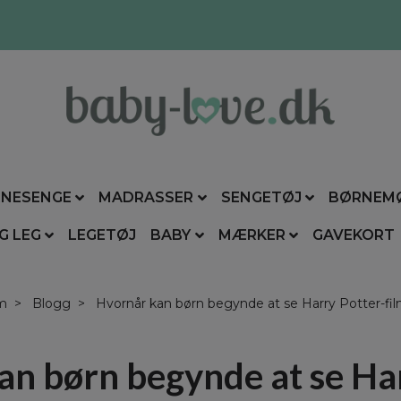
NESENGE
MADRASSER
SENGETØJ
BØRNEM
G LEG
LEGETØJ
BABY
MÆRKER
GAVEKORT
m
Blogg
Hvornår kan børn begynde at se Harry Potter-fi
an børn begynde at se Har