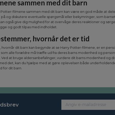
lmene sammen med dit barn
y Potter-filmene sammen med dit barn kan være en god måde at del
 på og diskutere eventuelle spørgsmål eller bekymringer, som barne
kan også give dig mulighed for at overvåge deres reaktioner og sørge 
rygge og godt tilpas med indholdet.
stemmer, hvornår det er tid
, hvornår dit barn kan begynde at se Harry Potter-filmene, er en pers
, som alle forældre må træffe ud fra deres barns modenhed og person
 Ved at bruge aldersanbefalinger, vurdere dit barns modenhed og di
med det, kan du hjælpe med at gøre oplevelsen både underholdend
 for dit barn.
edsbrev