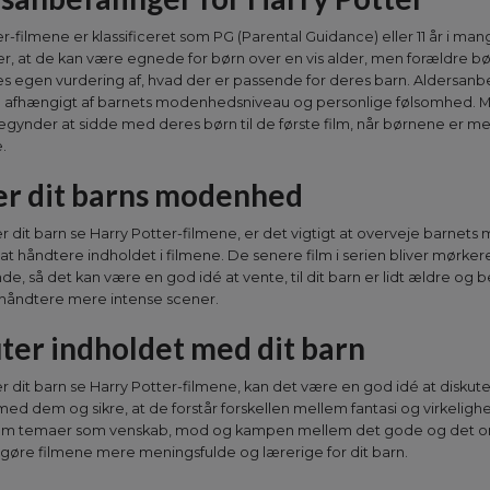
r-filmene er klassificeret som PG (Parental Guidance) eller 11 år i man
r, at de kan være egnede for børn over en vis alder, men forældre bø
s egen vurdering af, hvad der er passende for deres barn. Aldersanb
e afhængigt af barnets modenhedsniveau og personlige følsomhed. 
egynder at sidde med deres børn til de første film, når børnene er m
.
r dit barns modenhed
er dit barn se Harry Potter-filmene, er det vigtigt at overveje barne
 at håndtere indholdet i filmene. De senere film i serien bliver mørke
 så det kan være en god idé at vente, til dit barn er lidt ældre og b
t håndtere mere intense scener.
ter indholdet med dit barn
r dit barn se Harry Potter-filmene, kan det være en god idé at diskut
ed dem og sikre, at de forstår forskellen mellem fantasi og virkelighe
 om temaer som venskab, mod og kampen mellem det gode og det o
n gøre filmene mere meningsfulde og lærerige for dit barn.