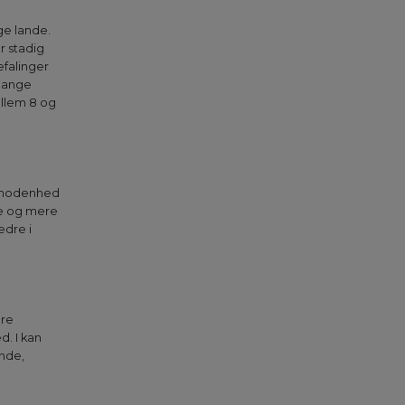
ge lande.
r stadig
efalinger
Mange
ellem 8 og
ts modenhed
re og mere
edre i
ere
d. I kan
nde,