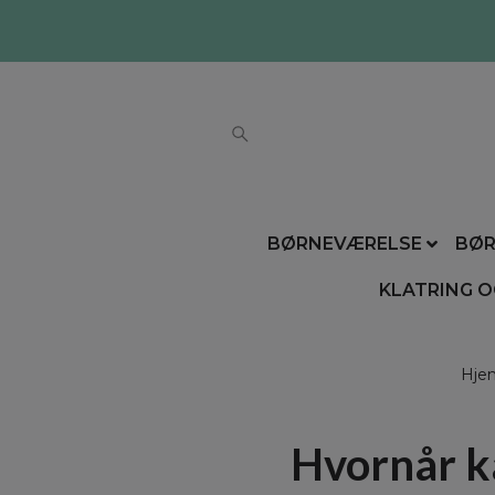
BØRNEVÆRELSE
BØR
KLATRING O
Hje
Hvornår k