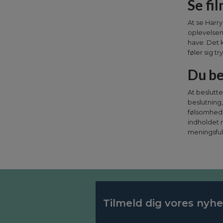
Se fi
At se Harr
oplevelsen
have. Det 
føler sig t
Du be
At beslutte
beslutning
følsomhed.
indholdet 
meningsfuld
Tilmeld dig vores nyh