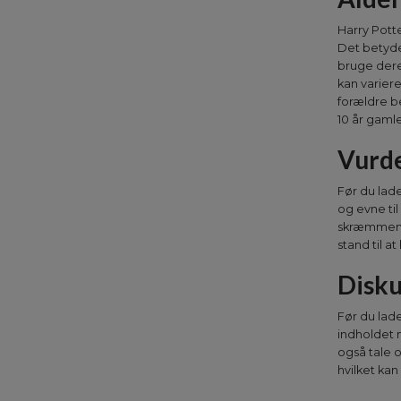
Harry Potte
Det betyde
bruge dere
kan varier
forældre b
10 år gamle
Vurde
Før du lad
og evne til
skræmmende,
stand til a
Disku
Før du lade
indholdet m
også tale
hvilket ka