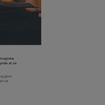
s magiske
gynde at se
og giver
arn at