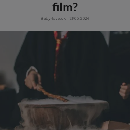
film?
Baby-love.dk
|
21/05, 2024