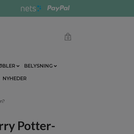
0
ØBLER
BELYSNING
NYHEDER
lm?
ry Potter-