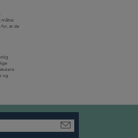
e
t måtte
for, at de
onlig
lige
skutere
e og