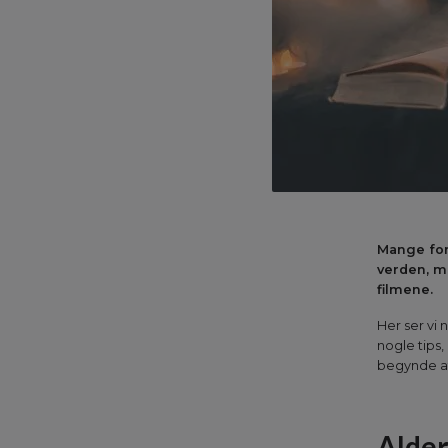
Mange foræ
verden, me
filmene.
Her ser vi 
nogle tips,
begynde at
Alder