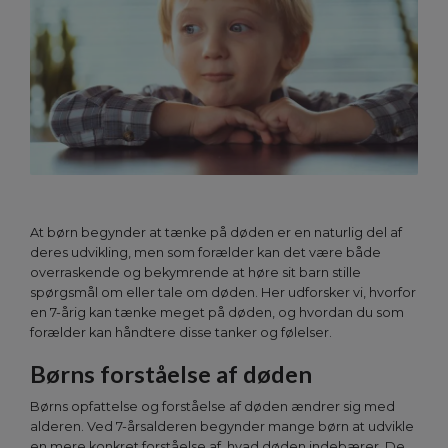
At børn begynder at tænke på døden er en naturlig del af
deres udvikling, men som forælder kan det være både
overraskende og bekymrende at høre sit barn stille
spørgsmål om eller tale om døden. Her udforsker vi, hvorfor
en 7-årig kan tænke meget på døden, og hvordan du som
forælder kan håndtere disse tanker og følelser.
Børns forståelse af døden
Børns opfattelse og forståelse af døden ændrer sig med
alderen. Ved 7-årsalderen begynder mange børn at udvikle
en mere konkret forståelse af, hvad døden indebærer. De