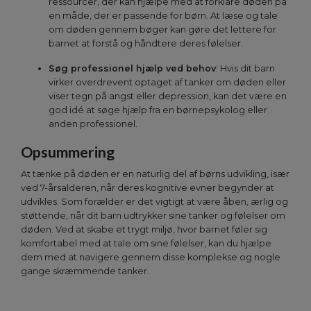
ressourcer, der kan hjælpe med at forklare døden på
en måde, der er passende for børn. At læse og tale
om døden gennem bøger kan gøre det lettere for
barnet at forstå og håndtere deres følelser.
Søg professionel hjælp ved behov
: Hvis dit barn
virker overdrevent optaget af tanker om døden eller
viser tegn på angst eller depression, kan det være en
god idé at søge hjælp fra en børnepsykolog eller
anden professionel.
Opsummering
At tænke på døden er en naturlig del af børns udvikling, især
ved 7-årsalderen, når deres kognitive evner begynder at
udvikles. Som forælder er det vigtigt at være åben, ærlig og
støttende, når dit barn udtrykker sine tanker og følelser om
døden. Ved at skabe et trygt miljø, hvor barnet føler sig
komfortabel med at tale om sine følelser, kan du hjælpe
dem med at navigere gennem disse komplekse og nogle
gange skræmmende tanker.