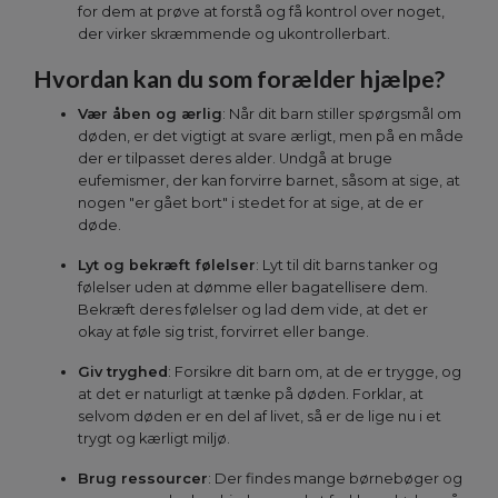
for dem at prøve at forstå og få kontrol over noget,
der virker skræmmende og ukontrollerbart.
Hvordan kan du som forælder hjælpe?
Vær åben og ærlig
: Når dit barn stiller spørgsmål om
døden, er det vigtigt at svare ærligt, men på en måde
der er tilpasset deres alder. Undgå at bruge
eufemismer, der kan forvirre barnet, såsom at sige, at
nogen "er gået bort" i stedet for at sige, at de er
døde.
Lyt og bekræft følelser
: Lyt til dit barns tanker og
følelser uden at dømme eller bagatellisere dem.
Bekræft deres følelser og lad dem vide, at det er
okay at føle sig trist, forvirret eller bange.
Giv tryghed
: Forsikre dit barn om, at de er trygge, og
at det er naturligt at tænke på døden. Forklar, at
selvom døden er en del af livet, så er de lige nu i et
trygt og kærligt miljø.
Brug ressourcer
: Der findes mange børnebøger og