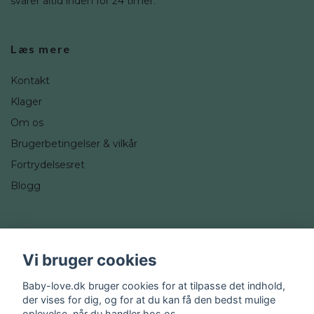
svarer altid inden for 24 timer.
Læs mere
Kontakt
Klager
Om os
Brugerbetingelser & vilkår
Fortrydelsesret
Blogg
Sociale medier
Vi bruger cookies
Instagram
Baby-love.dk bruger cookies for at tilpasse det indhold,
der vises for dig, og for at du kan få den bedst mulige
oplevelse, når du handler hos os.