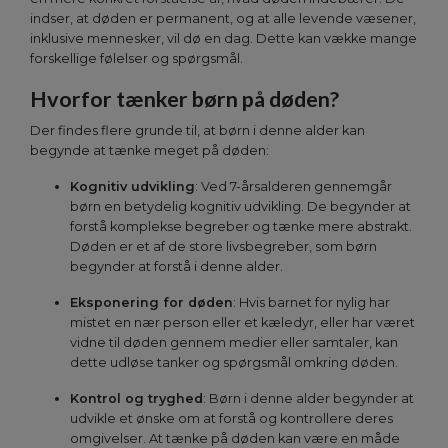
indser, at døden er permanent, og at alle levende væsener,
inklusive mennesker, vil dø en dag. Dette kan vække mange
forskellige følelser og spørgsmål.
Hvorfor tænker børn på døden?
Der findes flere grunde til, at børn i denne alder kan
begynde at tænke meget på døden:
Kognitiv udvikling
: Ved 7-årsalderen gennemgår
børn en betydelig kognitiv udvikling. De begynder at
forstå komplekse begreber og tænke mere abstrakt.
Døden er et af de store livsbegreber, som børn
begynder at forstå i denne alder.
Eksponering for døden
: Hvis barnet for nylig har
mistet en nær person eller et kæledyr, eller har været
vidne til døden gennem medier eller samtaler, kan
dette udløse tanker og spørgsmål omkring døden.
Kontrol og tryghed
: Børn i denne alder begynder at
udvikle et ønske om at forstå og kontrollere deres
omgivelser. At tænke på døden kan være en måde