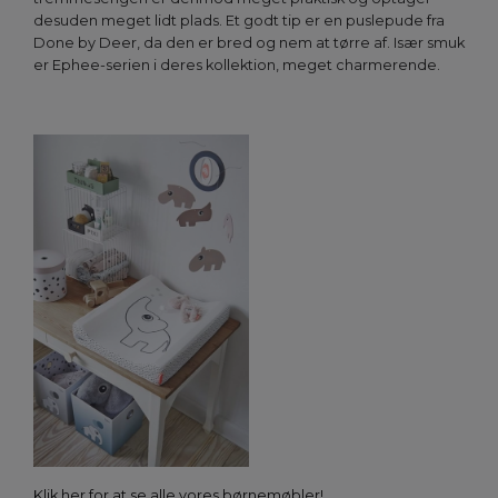
desuden meget lidt plads. Et godt tip er en puslepude fra
Done by Deer, da den er bred og nem at tørre af. Især smuk
er Ephee-serien i deres kollektion, meget charmerende.
Klik her for at se alle vores børnemøbler!