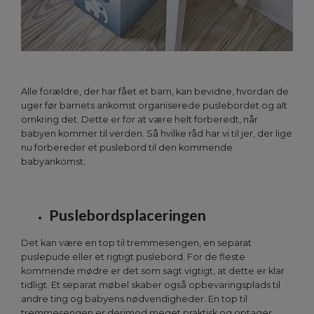
Alle forældre, der har fået et barn, kan bevidne, hvordan de
uger før barnets ankomst organiserede puslebordet og alt
omkring det. Dette er for at være helt forberedt, når
babyen kommer til verden. Så hvilke råd har vi til jer, der lige
nu forbereder et puslebord til den kommende
babyankomst:
Puslebordsplaceringen
Det kan være en top til tremmesengen, en separat
puslepude eller et rigtigt puslebord. For de fleste
kommende mødre er det som sagt vigtigt, at dette er klar
tidligt. Et separat møbel skaber også opbevaringsplads til
andre ting og babyens nødvendigheder. En top til
tremmesengen er derimod meget praktisk og optager