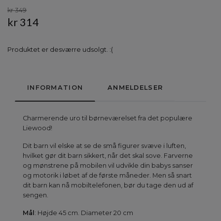
kr 349
kr 314
Produktet er desværre udsolgt. :(
INFORMATION
ANMELDELSER
Charmerende uro til børneværelset fra det populære
Liewood!
Dit barn vil elske at se de små figurer svæve i luften,
hvilket gør dit barn sikkert, når det skal sove. Farverne
og mønstrene på mobilen vil udvikle din babys sanser
og motorik i løbet af de første måneder. Men så snart
dit barn kan nå mobiltelefonen, bør du tage den ud af
sengen.
Mål
: Højde 45 cm. Diameter 20 cm