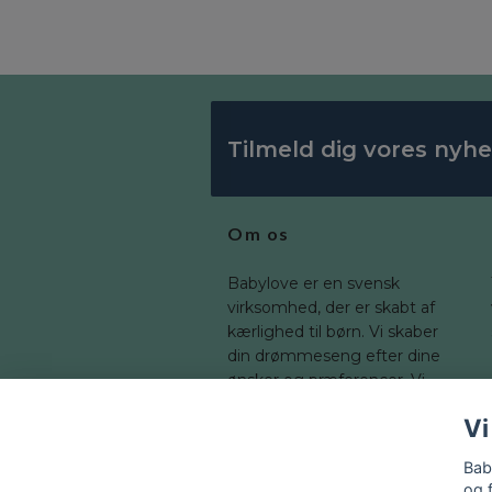
Tilmeld dig vores nyh
Om os
Babylove er en svensk
virksomhed, der er skabt af
kærlighed til børn. Vi skaber
din drømmeseng efter dine
ønsker og præferencer. Vi
tilbyder en bred vifte af
Vi
dimensioner, som du kan
tilpasse til dit barns værelse.
Bab
og 