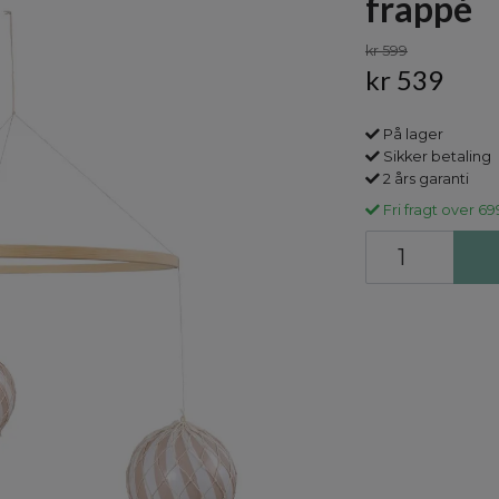
frappé
kr 599
kr 539
På lager
Sikker betaling
2 års garanti
Fri fragt over 69