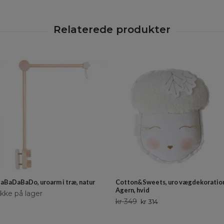
JaBaDaBaDo, uroarm i træ, natur
Cotton&Sweets, uro vægdekoratio
Agern, hvid
Ikke på lager
kr 349
kr 314