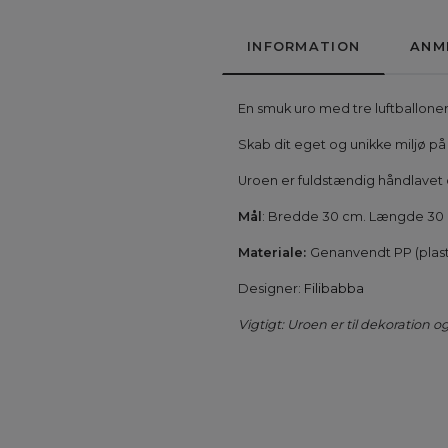
INFORMATION
ANM
En smuk uro med tre luftballoner
Skab dit eget og unikke miljø på
Uroen er fuldstændig håndlavet
Mål
: Bredde 30 cm. Længde 30
Materiale:
Genanvendt PP (plast
Designer:
Filibabba
Vigtigt: Uroen er til dekoration