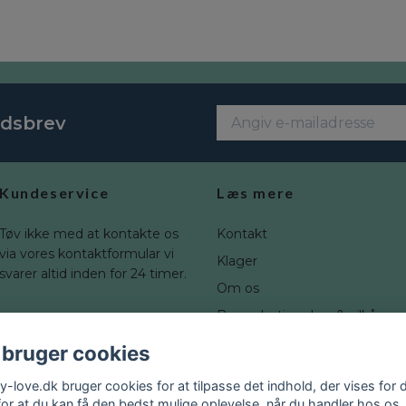
edsbrev
Kundeservice
Læs mere
Tøv ikke med at kontakte os
Kontakt
via vores kontaktformular vi
Klager
svarer altid inden for 24 timer.
Om os
Brugerbetingelser & vilkår
Fortrydelsesret
 bruger cookies
Blogg
y-love.dk bruger cookies for at tilpasse det indhold, der vises for d
for at du kan få den bedst mulige oplevelse, når du handler hos os.