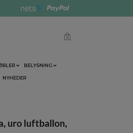
0
ØBLER
BELYSNING
NYHEDER
, uro luftballon,