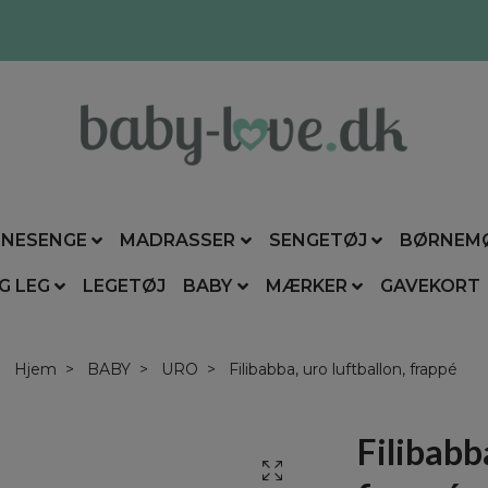
NESENGE
MADRASSER
SENGETØJ
BØRNEM
G LEG
LEGETØJ
BABY
MÆRKER
GAVEKORT
Hjem
BABY
URO
Filibabba, uro luftballon, frappé
Filibabba