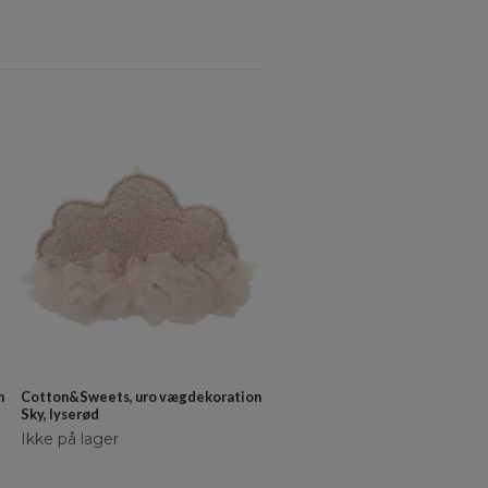
Jollein, uro, Spring Garden
Ikke på lager
n
Cotton&Sweets, uro vægdekoration
Sky, lyserød
Ikke på lager