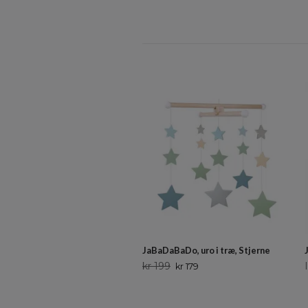
JaBaDaBaDo, uro i træ, Stjerne
kr 199
kr 179