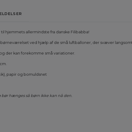
ELDELSER
 til hjemmets allermindste fra danske Filibabba!
 børneværelset ved hjælp af de små luftballoner, der svæver langsomt 
 og der kan forekomme små variationer.
 cm.
ik), papir og bomuldsnet
 og bør hænges så børn ikke kan nå den.