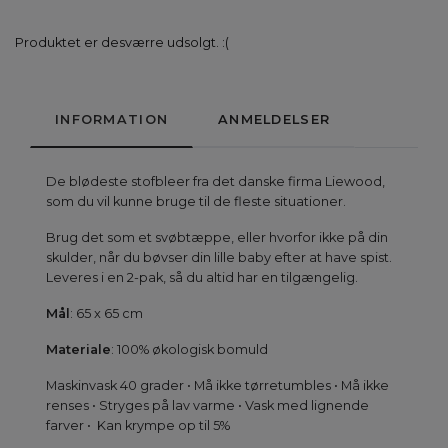
Produktet er desværre udsolgt. :(
INFORMATION
ANMELDELSER
De blødeste stofbleer fra det danske firma Liewood,
som du vil kunne bruge til de fleste situationer.
Brug det som et svøbtæppe, eller hvorfor ikke på din
skulder, når du bøvser din lille baby efter at have spist.
Leveres i en 2-pak, så du altid har en tilgængelig.
Mål
: 65 x 65 cm
Materiale
: 100% økologisk bomuld
Maskinvask 40 grader • Må ikke tørretumbles • Må ikke
renses • Stryges på lav varme • Vask med lignende
farver •
Kan krympe op til 5%