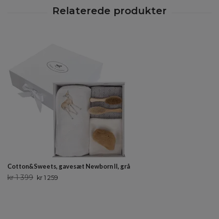
Cotton&Sweets, gavesæt Newborn II, grå
kr 1 399
kr 1 259