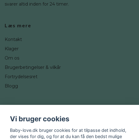
svarer altid inden for 24 timer.
Læs mere
Kontakt
Klager
Om os
Brugerbetingelser & vilkår
Fortrydelsesret
Blogg
Sociale medier
Vi bruger cookies
Instagram
Baby-love.dk bruger cookies for at tilpasse det indhold,
der vises for dig, og for at du kan få den bedst mulige