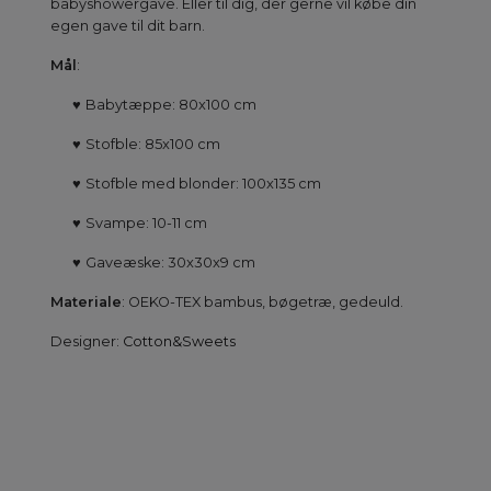
babyshowergave. Eller til dig, der gerne vil købe din
egen gave til dit barn.
Mål
:
♥
Babytæppe: 80x100 cm
♥
Stofble: 85x100 cm
♥
Stofble med blonder: 100x135 cm
♥
Svampe: 10-11 cm
♥
Gaveæske: 30x30x9 cm
Materiale
: OEKO-TEX bambus, bøgetræ, gedeuld.
Designer:
Cotton&Sweets