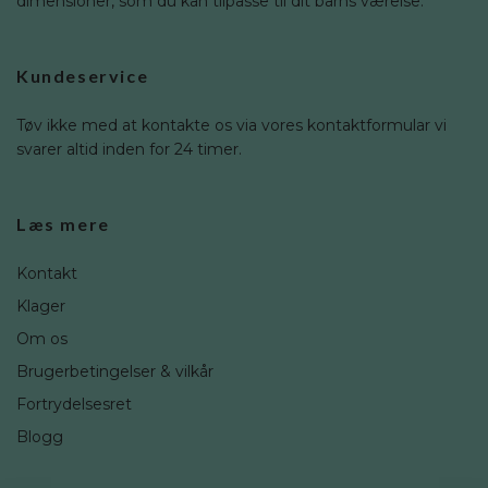
dimensioner, som du kan tilpasse til dit barns værelse.
Kundeservice
Tøv ikke med at kontakte os via vores kontaktformular vi
svarer altid inden for 24 timer.
Læs mere
Kontakt
Klager
Om os
Brugerbetingelser & vilkår
Fortrydelsesret
Blogg