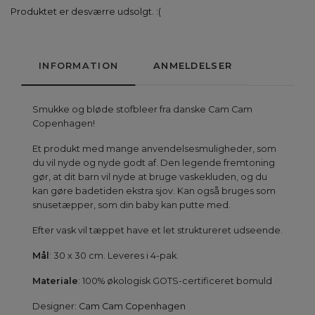
Produktet er desværre udsolgt. :(
INFORMATION
ANMELDELSER
Smukke og bløde stofbleer fra danske Cam Cam
Copenhagen!
Et produkt med mange anvendelsesmuligheder, som
du vil nyde og nyde godt af. Den legende fremtoning
gør, at dit barn vil nyde at bruge vaskekluden, og du
kan gøre badetiden ekstra sjov. Kan også bruges som
snusetæpper, som din baby kan putte med.
Efter vask vil tæppet have et let struktureret udseende.
Mål
: 30 x 30 cm. Leveres i 4-pak.
Materiale
: 100% økologisk GOTS-certificeret bomuld
Designer:
Cam Cam Copenhagen