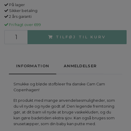
På lager
Sikker betaling
2 års garanti
Fri fragt over 699
TILFØJ TIL KURV
INFORMATION
ANMELDELSER
Smukke og bløde stofbleer fra danske Cam Cam
Copenhagen!
Et produkt med mange anvendelsesmuligheder, som
du vil nyde og nyde godt af. Den legende fremtoning
gør, at dit barn vil nyde at bruge vaskekluden, og du
kan gøre badetiden ekstra sjov. Kan også bruges som
snusetæpper, som din baby kan putte med.