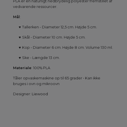
PLA er en naturligt nedbrydelig polyester fremstillet af
vedvarende ressourcer.
Mål
:
♥
Tallerken - Diameter 12,5 cm. Højde 5 cm.
♥
Skål - Diameter 10 cm. Højde 5 cm.
♥
Kop - Diameter 6 cm. Højde 8 cm. Volume 130 ml.
♥
Ske - Længde 13 cm.
Materiale
: 100% PLA
Tåler opvaskemaskine op til 65 grader • Kan ikke
bruges i ovn og mikroovn
Designer:
Liewood