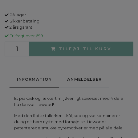
På lager
Sikker betaling
2 års garanti
Fri fragt over 699
TILFØJ TIL KURV
INFORMATION
ANMELDELSER
Et praktisk og lækkert miljøvenligt spisesæt med 4 dele
fra danske Liewood!
Med den flotte tallerken, skål, kop og ske kombinerer
du og dit barn nytte med fornøjelse. Liewoods
patenterede smukke dyremotiver er med på alle dele.