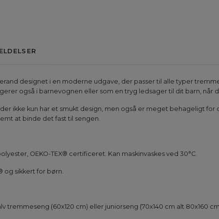
ELDELSER
erand designet i en moderne udgave, der passer til alle typer trem
er også i barnevognen eller som en tryg ledsager til dit barn, når de
f, der ikke kun har et smukt design, men også er meget behageligt for d
emt at binde det fast til sengen.
lyester, OEKO-TEX® certificeret. Kan maskinvaskes ved 30°C.
 og sikkert for børn.
lv tremmeseng (60x120 cm) eller juniorseng (70x140 cm alt 80x160 cm