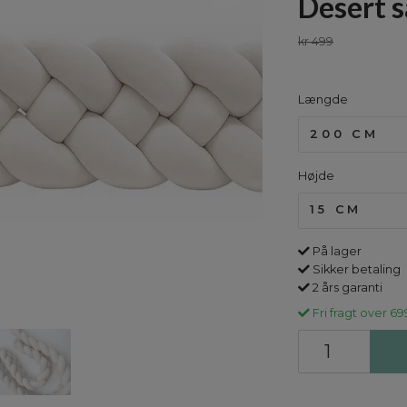
Desert 
kr 499
Længde
200 CM
Højde
15 CM
På lager
Sikker betaling
2 års garanti
Fri fragt over 69