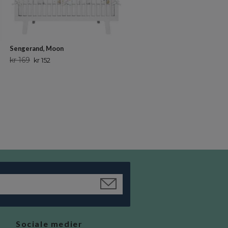
Sengerand, Moon
Sengerand, Flower Meadow
kr 169
Ikke på lager
kr 152
Sociale medier