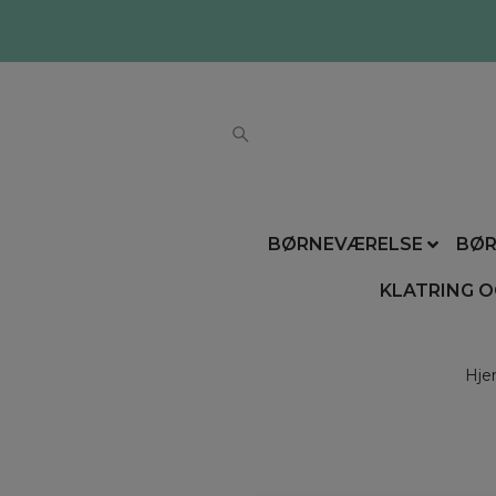
BØRNEVÆRELSE
BØR
KLATRING O
Hj