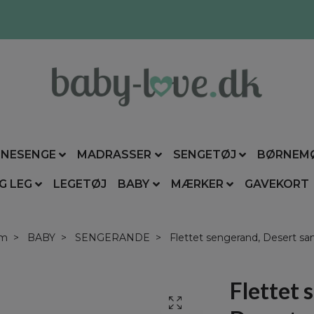
NESENGE
MADRASSER
SENGETØJ
BØRNEM
G LEG
LEGETØJ
BABY
MÆRKER
GAVEKORT
em
BABY
SENGERANDE
Flettet sengerand, Desert sa
Flettet 