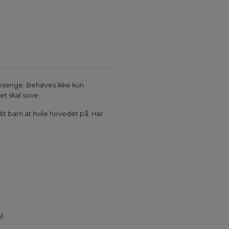
mesenge. Behøves ikke kun
t skal sove.
it barn at hvile hovedet på. Har
)