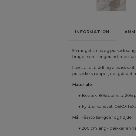
INFORMATION
ANM
En meget smuk og praktisk seng
bruges som sengerand, men funger
Lavet af et blødt og elastisk sto
praktiske stropper, der gør det n
Materiale
:
♥
Betræk: 80% bomuld, 20% po
♥
Fyld: silikonevat, OEKO-TEX®
Mål
: Fås i to længder og højder
♥
200 cm lang - dækker en ha