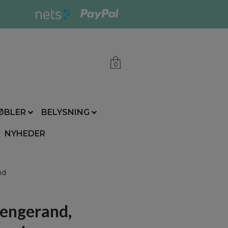
0
ØBLER
BELYSNING
NYHEDER
nd
sengerand,