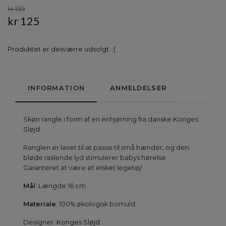
kr 139
kr 125
Produktet er desværre udsolgt. :(
INFORMATION
ANMELDELSER
Skøn rangle i form af en enhjørning fra danske Konges
Sløjd.
Ranglen er lavet til at passe til små hænder, og den
bløde raslende lyd stimulerer babys hørelse.
Garanteret at være et elsket legetøj!
Mål
: Længde 16 cm.
Materiale
: 100% økologisk bomuld.
Designer:
Konges Sløjd