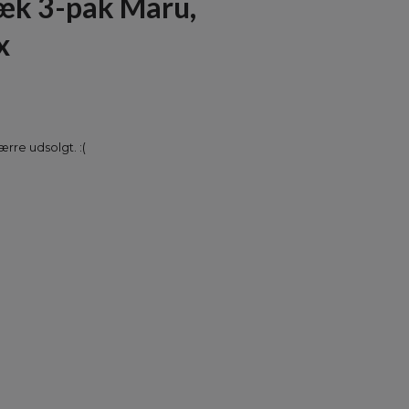
k 3-pak Maru,
x
rre udsolgt. :(