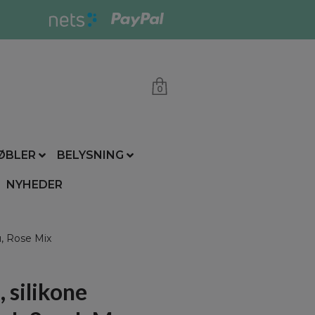
0
ØBLER
BELYSNING
NYHEDER
, Rose Mix
 silikone