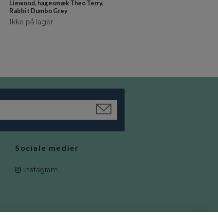
Liewood, hagesmæk Theo Terry,
Liewood, hagesmæk 2-pak Henr
Rabbit Dumbo Grey
Rabbit Dumbo Grey
Ikke på lager
kr 179
kr 161
Sociale medier
Instagram