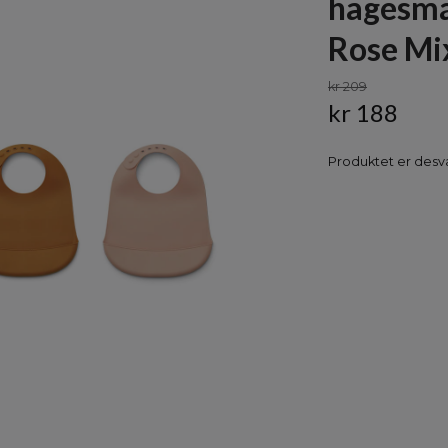
hagesmæ
Rose Mi
kr 209
kr 188
Produktet er desvæ