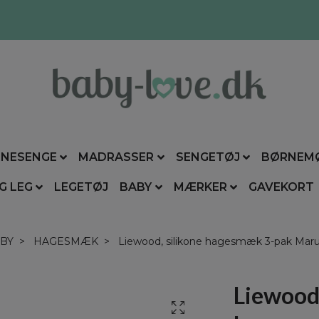
NESENGE
MADRASSER
SENGETØJ
BØRNEM
G LEG
LEGETØJ
BABY
MÆRKER
GAVEKORT
BY
HAGESMÆK
Liewood, silikone hagesmæk 3-pak Maru
Liewood,