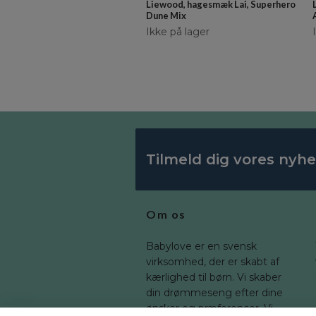
Liewood, hagesmæk Lai, Superhero
Dune Mix
Ikke på lager
Tilmeld dig vores nyh
Om os
Babylove er en svensk
virksomhed, der er skabt af
kærlighed til børn. Vi skaber
din drømmeseng efter dine
ønsker og præferencer. Vi