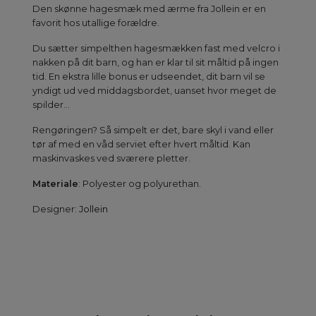
Den skønne hagesmæk med ærme fra Jollein er en
favorit hos utallige forældre.
Du sætter simpelthen hagesmækken fast med velcro i
nakken på dit barn, og han er klar til sit måltid på ingen
tid. En ekstra lille bonus er udseendet, dit barn vil se
yndigt ud ved middagsbordet, uanset hvor meget de
spilder...
Rengøringen? Så simpelt er det, bare skyl i vand eller
tør af med en våd serviet efter hvert måltid. Kan
maskinvaskes ved sværere pletter.
Materiale
: Polyester og polyurethan.
Designer:
Jollein