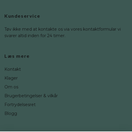
Kundeservice
Tøv ikke med at kontakte os via vores kontaktformular vi
svarer altid inden for 24 timer.
Læs mere
Kontakt
Klager
Om os
Brugerbetingelser & vilkår
Fortrydelsesret
Blogg