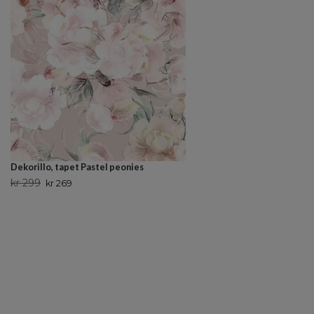
Dekorillo, tapet Pastel peonies
kr 299
kr 269