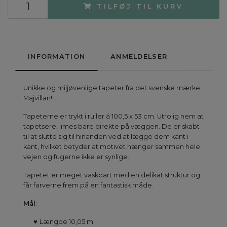
TILFØJ TIL KURV
INFORMATION
ANMELDELSER
Unikke og miljøvenlige tapeter fra det svenske mærke
Majvillan!
Tapeterne er trykt i ruller á 100,5 x 53 cm. Utrolig nem at
tapetsere, limes bare direkte på væggen. De er skabt
til at slutte sig til hinanden ved at lægge dem kant i
kant, hvilket betyder at motivet hænger sammen hele
vejen og fugerne ikke er synlige.
Tapetet er meget vaskbart med en delikat struktur og
får farverne frem på en fantastisk måde.
Mål
:
♥
Længde 10,05 m