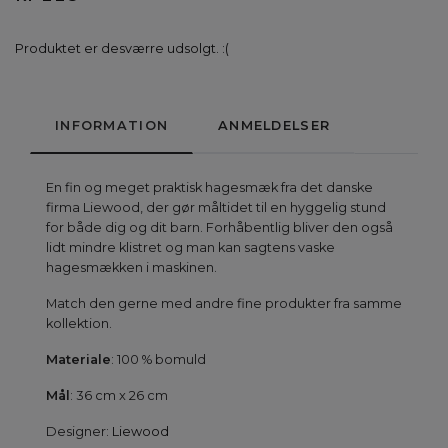
Produktet er desværre udsolgt. :(
INFORMATION
ANMELDELSER
En fin og meget praktisk hagesmæk fra det danske
firma Liewood, der gør måltidet til en hyggelig stund
for både dig og dit barn. Forhåbentlig bliver den også
lidt mindre klistret og man kan sagtens vaske
hagesmækken i maskinen.
Match den gerne med andre fine produkter fra samme
kollektion.
Materiale
: 100 % bomuld
Mål
: 36 cm x 26 cm
Designer:
Liewood