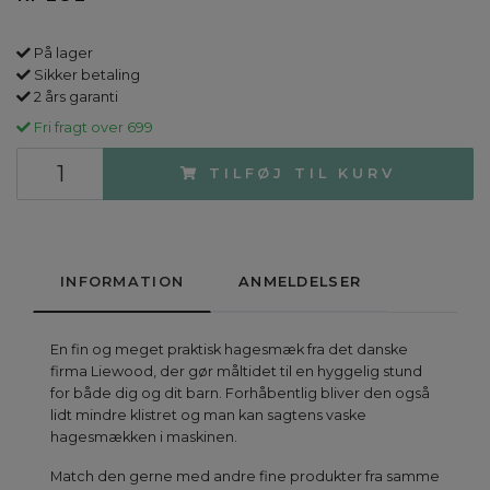
På lager
Sikker betaling
2 års garanti
Fri fragt over 699
TILFØJ TIL KURV
INFORMATION
ANMELDELSER
En fin og meget praktisk hagesmæk fra det danske
firma Liewood, der gør måltidet til en hyggelig stund
for både dig og dit barn. Forhåbentlig bliver den også
lidt mindre klistret og man kan sagtens vaske
hagesmækken i maskinen.
Match den gerne med andre fine produkter fra samme