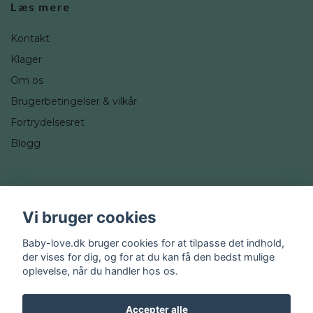
Læs mere
Kontakt
Klager
Om os
Brugerbetingelser & vilkår
Fortrydelsesret
Blogg
Sociale medier
Vi bruger cookies
Instagram
Baby-love.dk bruger cookies for at tilpasse det indhold,
der vises for dig, og for at du kan få den bedst mulige
oplevelse, når du handler hos os.
Accepter alle